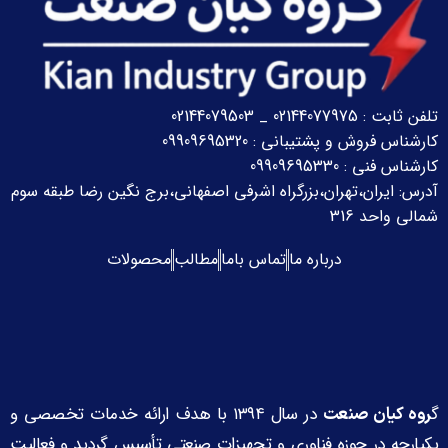
تلفن ثابت : 02144077975 _ 02144079503
کارشناس فروش و پشتیبانی : 09909695320
کارشناس فنی : 09909695330
آدرس: ایران،تهران،بزرگراه اشرفی اصفهانی،برج نگین رضا
طبقه سوم
شمالی واحد 316
درباره ما
تماس باما
مطالب
محصولات
گ
در سال ۱۳۹۴ با هدف ارائه خدمات تخصصی و
روه کیان صنعت
یکپارچه در حوزه فناوری و تجهیزات صنعتی تأسیس گردید و فعالیت