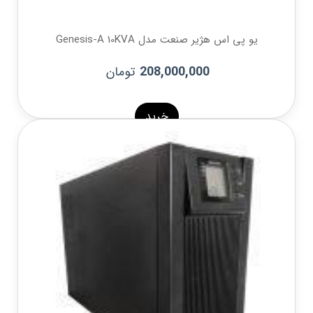
یو پی اس هژیر صنعت مدل Genesis-A 10KVA
تومان
208,000,000
خرید