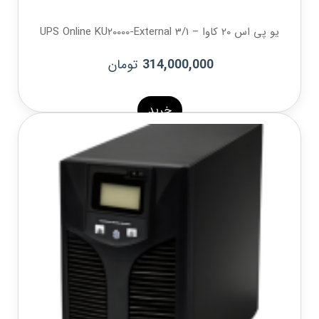
یو پی اس 20 کاوا – 1/UPS Online KU20000-External 3
تومان
314,000,000
خرید