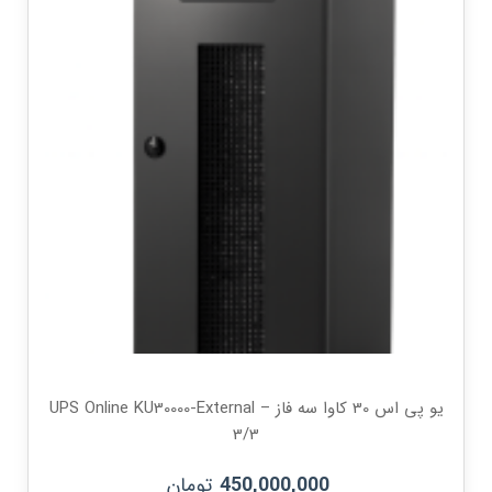
یو پی اس 30 کاوا سه فاز – UPS Online KU30000-External
3/3
تومان
450,000,000