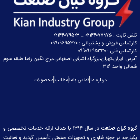
تلفن ثابت : 02144077975 _ 02144079503
کارشناس فروش و پشتیبانی : 09909695320
کارشناس فنی : 09909695330
آدرس: ایران،تهران،بزرگراه اشرفی اصفهانی،برج نگین رضا
طبقه سوم
شمالی واحد 316
درباره ما
تماس باما
مطالب
محصولات
گ
در سال ۱۳۹۴ با هدف ارائه خدمات تخصصی و
روه کیان صنعت
یکپارچه در حوزه فناوری و تجهیزات صنعتی تأسیس گردید و فعالیت