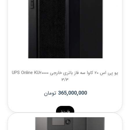
یو پی اس 20 کاوا سه فاز باتری خارجی UPS Online KU20000
3/3
تومان
365,000,000
خرید