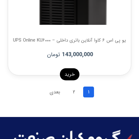
یو پی اس 6 کاوا آنلاین باتری داخلی – UPS Online KU6000
تومان
143,000,000
خرید
1
2
بعدی