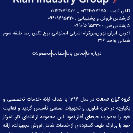
تلفن ثابت : 02144077975 _ 02144079503
کارشناس فروش و پشتیبانی : 09909695320
کارشناس فنی : 09909695330
آدرس: ایران،تهران،بزرگراه اشرفی اصفهانی،برج نگین رضا
طبقه سوم
شمالی واحد 316
درباره ما
تماس باما
مطالب
محصولات
گ
در سال ۱۳۹۴ با هدف ارائه خدمات تخصصی و
روه کیان صنعت
یکپارچه در حوزه فناوری و تجهیزات صنعتی تأسیس گردید و فعالیت
خود را به‌صورت حرفه‌ای آغاز نمود. این مجموعه از ابتدای کار، تمرکز
خود را بر ارائه طیف گسترده‌ای از خدمات شامل فروش تجهیزات، ارائه