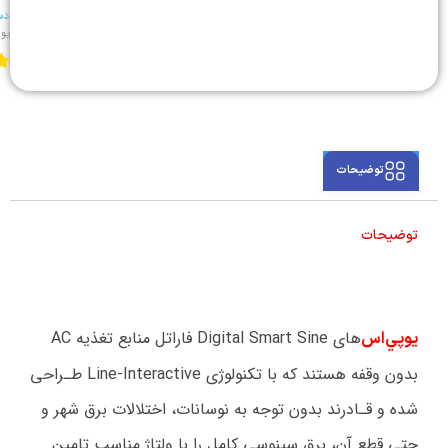
دس
یو 
توضیحات
توضیحات
های Digital Smart Sine فاراتل منابع تغذيه AC
يوپي‌اس‌
بدون وقفه هستند که با تكنولوژي Line-Interactive طـراحي
شده و قـادرند بدون توجه به نوسانات، اختلالات برق شهر و
حتی قطع آن، برق سینوسی کامل را با ولتاژ مناسب تامین