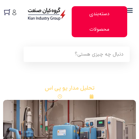
دسته‌بندی
محصولات
تحلیل مدار یو پی اس
دی 2, 1403
2:20 ب.ظ