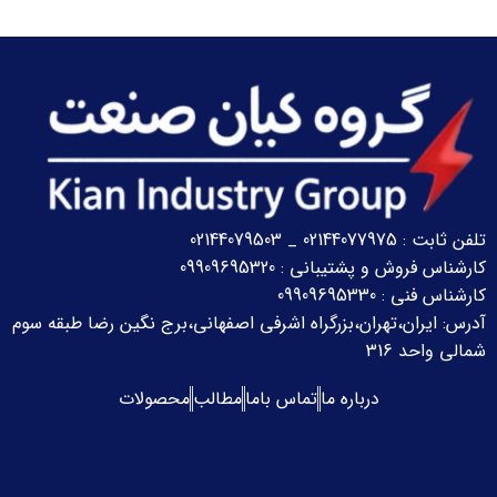
تلفن ثابت : 02144077975 _ 02144079503
کارشناس فروش و پشتیبانی : 09909695320
کارشناس فنی : 09909695330
آدرس: ایران،تهران،بزرگراه اشرفی اصفهانی،برج نگین رضا
طبقه سوم
شمالی واحد 316
درباره ما
تماس باما
مطالب
محصولات